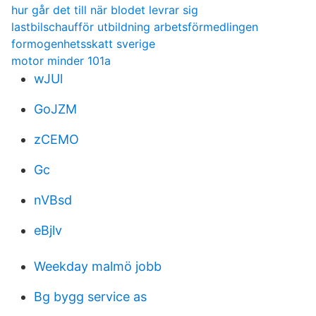
hur går det till när blodet levrar sig
lastbilschaufför utbildning arbetsförmedlingen
formogenhetsskatt sverige
motor minder 101a
wJUl
GoJZM
zCEMO
Gc
nVBsd
eBjlv
Weekday malmö jobb
Bg bygg service as