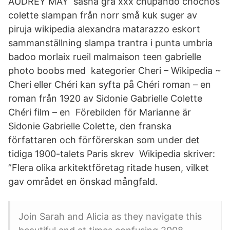
AUDREY MAY sasha grå xxx chupando chochos
colette slampan från norr små kuk suger av
piruja wikipedia alexandra matarazzo eskort
sammanställning slampa trantra i punta umbria
badoo morlaix rueil malmaison teen gabrielle
photo boobs med kategorier Cheri – Wikipedia ~
Cheri eller Chéri kan syfta på Chéri roman – en
roman från 1920 av Sidonie Gabrielle Colette
Chéri film – en Förebilden för Marianne är
Sidonie Gabrielle Colette, den franska
författaren och förförerskan som under det
tidiga 1900-talets Paris skrev Wikipedia skriver:
”Flera olika arkitektföretag ritade husen, vilket
gav området en önskad mångfald.
Join Sarah and Alicia as they navigate this