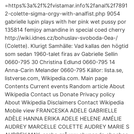
=https%3a%2f%2fvistamar.info%2fanal%2f7891
2-colette-sigma-orgy-with-analfist.php 9054
gabrielle lupin plays with her pink wet pussy por
135814 femjoy amandine in special coed cherry
http://wiki.idnes.cz/bohuslav-svoboda-0ea-/
(Colette). Klurigt Samhälle: Vad kallas den högtid
som sedan 1960-talet firas av Gabrielle Sellin
0660-795 30 Christina Edlund 0660-795 14
Anna-Carin Melander 0660-795 Källor: lista.se,
listverse.com, Wikipedia.com. Main page
Contents Current events Random article About
Wikipedia Contact us Donate Privacy policy
About Wikipedia Disclaimers Contact Wikipedia
Mobile view FRANCESKA ADELE GABRIELLE
ADÈLE HANNA ERIKA ADELE HELENE AMÉLIE
AUDREY MARCELLE COLETTE AUDREY MARIE S