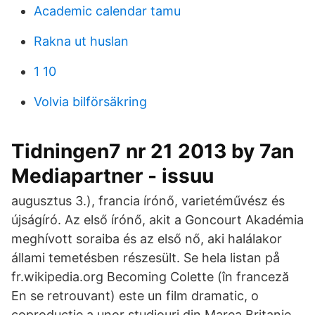
Academic calendar tamu
Rakna ut huslan
1 10
Volvia bilförsäkring
Tidningen7 nr 21 2013 by 7an
Mediapartner - issuu
augusztus 3.), francia írónő, varietéművész és
újságíró. Az első írónő, akit a Goncourt Akadémia
meghívott soraiba és az első nő, aki halálakor
állami temetésben részesült. Se hela listan på
fr.wikipedia.org Becoming Colette (în franceză
En se retrouvant) este un film dramatic, o
coproducție a unor studiouri din Marea Britanie,