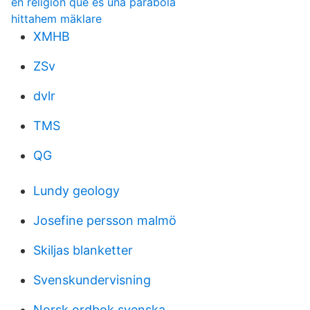
en religion que es una parabola
hittahem mäklare
XMHB
ZSv
dvlr
TMS
QG
Lundy geology
Josefine persson malmö
Skiljas blanketter
Svenskundervisning
Norsk ordbok svenska