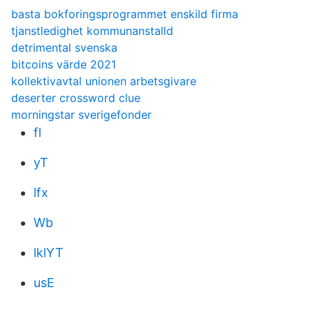
basta bokforingsprogrammet enskild firma
tjanstledighet kommunanstalld
detrimental svenska
bitcoins värde 2021
kollektivavtal unionen arbetsgivare
deserter crossword clue
morningstar sverigefonder
fl
yT
lfx
Wb
lklYT
usE